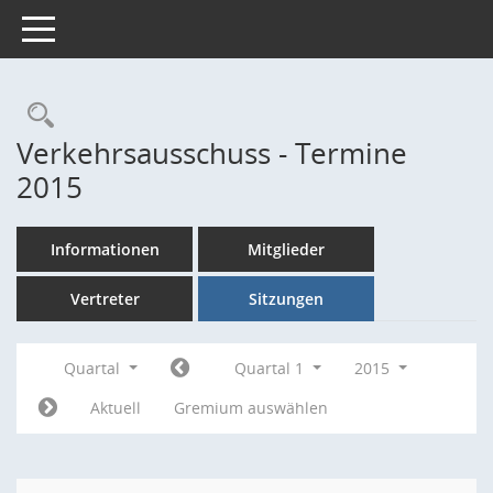
Toggle navigation
Rechercheauswahl
Verkehrsausschuss - Termine
2015
Informationen
Mitglieder
Vertreter
Sitzungen
Quartal
Quartal 1
2015
Aktuell
Gremium auswählen