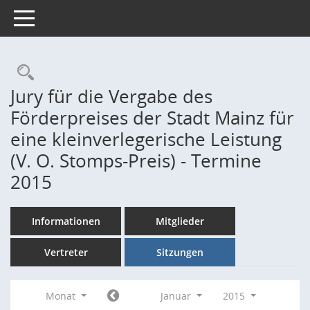
Toggle navigation
Rechercheauswahl
Jury für die Vergabe des
Förderpreises der Stadt Mainz für
eine kleinverlegerische Leistung
(V. O. Stomps-Preis) - Termine
2015
Informationen
Mitglieder
Vertreter
Sitzungen
Monat
Januar
2015