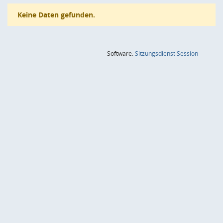
Keine Daten gefunden.
(Wird in
Software:
Sitzungsdienst
Session