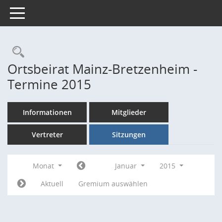
Toggle navigation
Rechercheauswahl
Ortsbeirat Mainz-Bretzenheim -
Termine 2015
Informationen
Mitglieder
Vertreter
Sitzungen
Monat
Januar
2015
Aktuell
Gremium auswählen