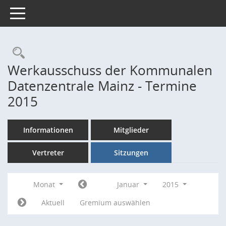
Toggle navigation
Rechercheauswahl
Werkausschuss der Kommunalen
Datenzentrale Mainz - Termine
2015
Informationen
Mitglieder
Vertreter
Sitzungen
Monat
Januar
2015
Aktuell
Gremium auswählen