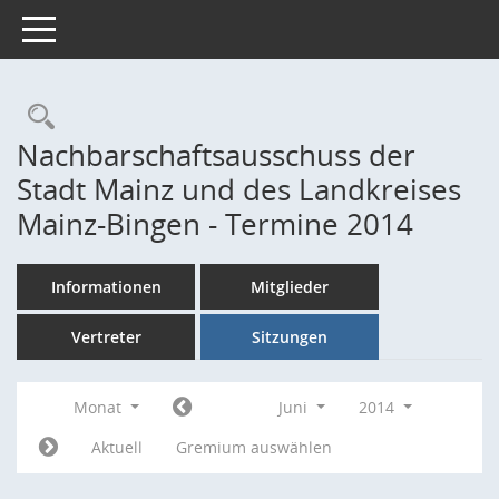
Toggle navigation
Rechercheauswahl
Nachbarschaftsausschuss der
Stadt Mainz und des Landkreises
Mainz-Bingen - Termine 2014
Informationen
Mitglieder
Vertreter
Sitzungen
Monat
Juni
2014
Aktuell
Gremium auswählen