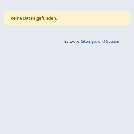
Keine Daten gefunden.
(Wird in
Software:
Sitzungsdienst
Session