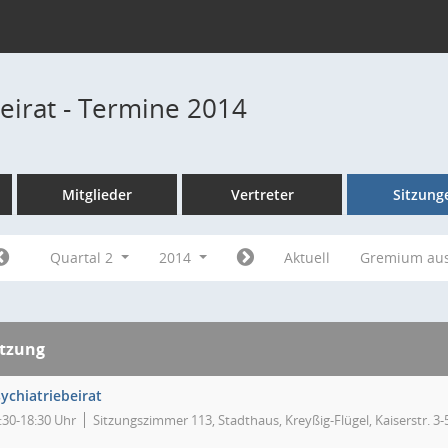
beirat - Termine 2014
Mitglieder
Vertreter
Sitzung
Quartal 2
2014
Aktuell
Gremium au
itzung
ychiatriebeirat
:30-18:30 Uhr
Sitzungszimmer 113, Stadthaus, Kreyßig-Flügel, Kaiserstr. 3