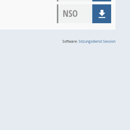
NSO
(Wird in
Software:
Sitzungsdienst
Session