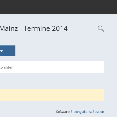
Mainz - Termine 2014
Rec
en
swählen
(Wird in
Software:
Sitzungsdienst
Session