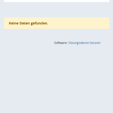
Keine Daten gefunden.
(Wird in
Software:
Sitzungsdienst
Session