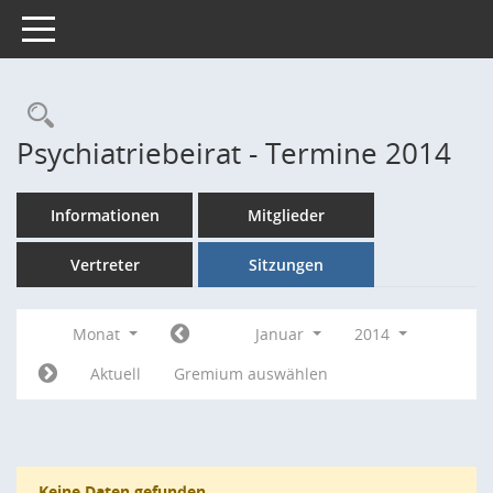
Toggle navigation
Rechercheauswahl
Psychiatriebeirat - Termine 2014
Informationen
Mitglieder
Vertreter
Sitzungen
Monat
Januar
2014
Aktuell
Gremium auswählen
Keine Daten gefunden.