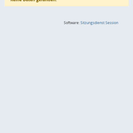
(Wird in
Software:
Sitzungsdienst
Session