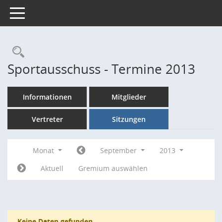
Toggle navigation
Rechercheauswahl
Sportausschuss - Termine 2013
Informationen
Mitglieder
Vertreter
Sitzungen
Monat
September
2013
Aktuell
Gremium auswählen
Keine Daten gefunden.