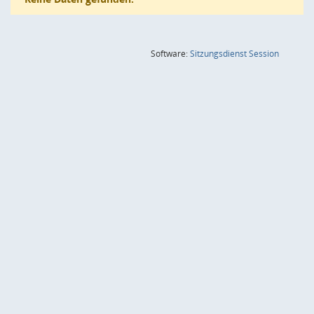
(Wird in
Software:
Sitzungsdienst
Session