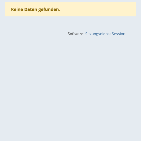
Keine Daten gefunden.
(Wird in
Software:
Sitzungsdienst
Session