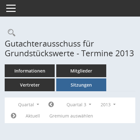
Toggle navigation
Rechercheauswahl
Gutachterausschuss für
Grundstückswerte - Termine 2013
Informationen
Mitglieder
Vertreter
Sitzungen
Quartal
Quartal 3
2013
Aktuell
Gremium auswählen