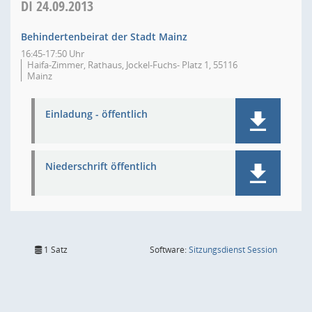
DI
24.09.2013
Behindertenbeirat der Stadt Mainz
16:45-17:50 Uhr
Haifa-Zimmer, Rathaus, Jockel-Fuchs- Platz 1, 55116
Mainz
Einladung - öffentlich
Niederschrift öffentlich
(Wird in
1 Satz
Software:
Sitzungsdienst
Session