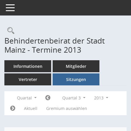
Toggle navigation
Rechercheauswahl
Behindertenbeirat der Stadt
Mainz - Termine 2013
Informationen
Mitglieder
Vertreter
Sitzungen
Quartal
Quartal 3
2013
Aktuell
Gremium auswählen