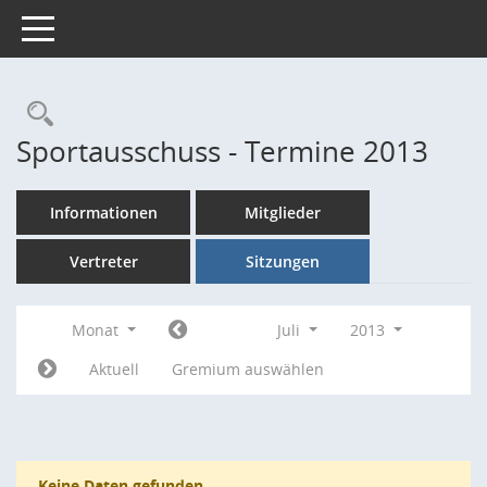
Toggle navigation
Rechercheauswahl
Sportausschuss - Termine 2013
Informationen
Mitglieder
Vertreter
Sitzungen
Monat
Juli
2013
Aktuell
Gremium auswählen
Keine Daten gefunden.