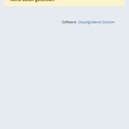
(Wird in
Software:
Sitzungsdienst
Session