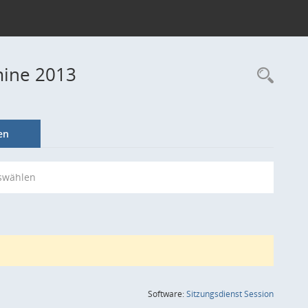
mine 2013
Rec
en
swählen
(Wird in
Software:
Sitzungsdienst
Session