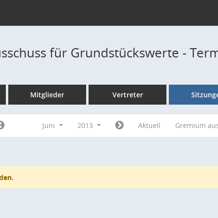
sschuss für Grundstückswerte - Ter
Mitglieder
Vertreter
Sitzung
Juni
2013
Aktuell
Gremium au
den.