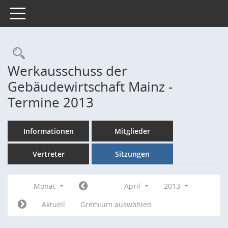
Toggle navigation
Rechercheauswahl
Werkausschuss der
Gebäudewirtschaft Mainz -
Termine 2013
Informationen
Mitglieder
Vertreter
Sitzungen
Monat
April
2013
Aktuell
Gremium auswählen