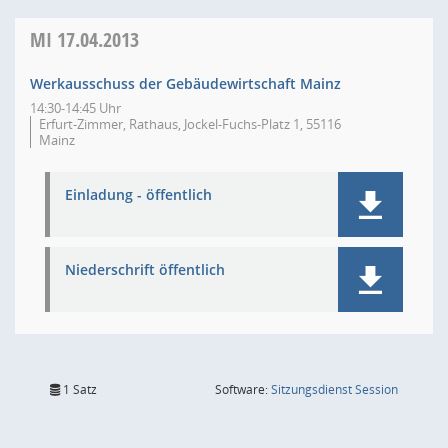
MI
17.04.2013
Werkausschuss der Gebäudewirtschaft Mainz
14:30-14:45 Uhr
Erfurt-Zimmer, Rathaus, Jockel-Fuchs-Platz 1, 55116
Mainz
Einladung - öffentlich
Niederschrift öffentlich
(Wird in
1 Satz
Software:
Sitzungsdienst
Session