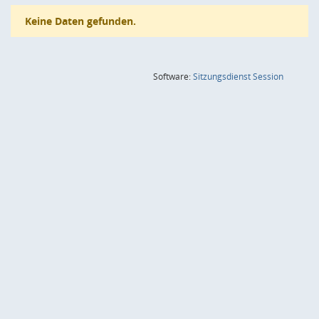
Keine Daten gefunden.
(Wird in
Software:
Sitzungsdienst
Session