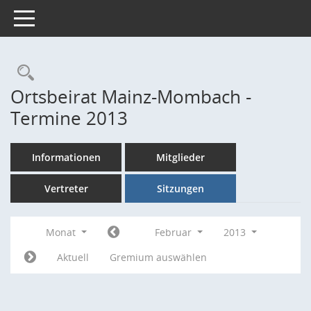
Toggle navigation
Rechercheauswahl
Ortsbeirat Mainz-Mombach -
Termine 2013
Informationen
Mitglieder
Vertreter
Sitzungen
Monat
Februar
2013
Aktuell
Gremium auswählen