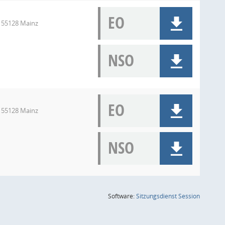
EO
, 55128 Mainz
NSO
EO
, 55128 Mainz
NSO
(Wird in
Software:
Sitzungsdienst
Session