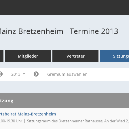
Mainz-Bretzenheim - Termine 2013
Mitglieder
Vertreter
Sitzung
2013
Gremium auswählen
itzung
rtsbeirat Mainz-Bretzenheim
:00-19:30 Uhr
Sitzungsraum des Bretzenheimer Rathauses, An der Wied 2