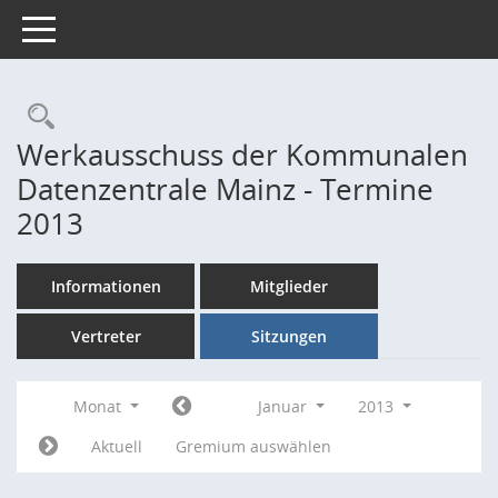
Toggle navigation
Rechercheauswahl
Werkausschuss der Kommunalen
Datenzentrale Mainz - Termine
2013
Informationen
Mitglieder
Vertreter
Sitzungen
Monat
Januar
2013
Aktuell
Gremium auswählen