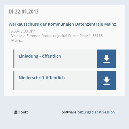
DI
22.01.2013
Werkausschuss der Kommunalen Datenzentrale Mainz
16:30-17:00 Uhr
Valencia-Zimmer, Rathaus, Jockel-Fuchs-Platz 1, 55116
Mainz
Einladung - öffentlich
Niederschrift öffentlich
(Wird in
1 Satz
Software:
Sitzungsdienst
Session