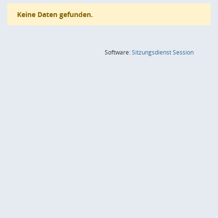
Keine Daten gefunden.
(Wird in
Software:
Sitzungsdienst
Session