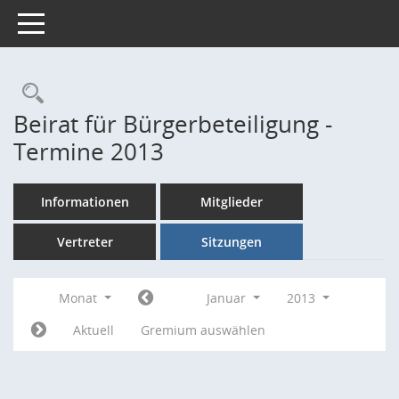
Toggle navigation
Rechercheauswahl
Beirat für Bürgerbeteiligung -
Termine 2013
Informationen
Mitglieder
Vertreter
Sitzungen
Monat
Januar
2013
Aktuell
Gremium auswählen