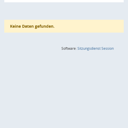
Keine Daten gefunden.
(Wird in
Software:
Sitzungsdienst
Session