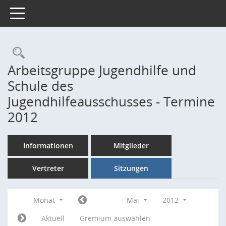
Toggle navigation
Rechercheauswahl
Arbeitsgruppe Jugendhilfe und
Schule des
Jugendhilfeausschusses - Termine
2012
Informationen
Mitglieder
Vertreter
Sitzungen
Monat
Mai
2012
Aktuell
Gremium auswählen