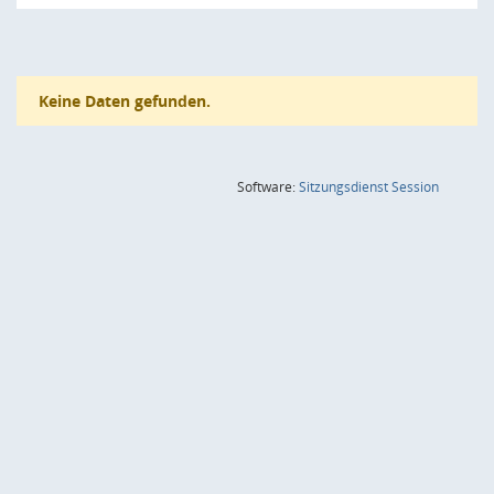
Keine Daten gefunden.
(Wird in
Software:
Sitzungsdienst
Session