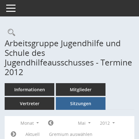
Toggle navigation
Rechercheauswahl
Arbeitsgruppe Jugendhilfe und
Schule des
Jugendhilfeausschusses - Termine
2012
Informationen
Mitglieder
Vertreter
Sitzungen
Monat
Mai
2012
Aktuell
Gremium auswählen