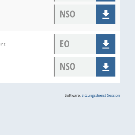
NSO
EO
inz
NSO
(Wird in
Software:
Sitzungsdienst
Session