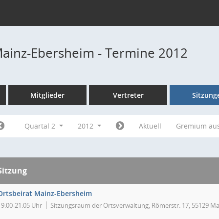
Mainz-Ebersheim - Termine 2012
Mitglieder
Vertreter
Sitzung
Quartal 2
2012
Aktuell
Gremium au
Sitzung
Ortsbeirat Mainz-Ebersheim
19:00-21:05 Uhr
Sitzungsraum der Ortsverwaltung, Römerstr. 17, 55129 Ma