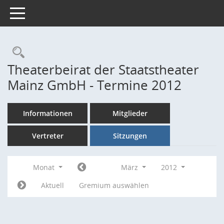
Toggle navigation
Rechercheauswahl
Theaterbeirat der Staatstheater
Mainz GmbH - Termine 2012
Informationen
Mitglieder
Vertreter
Sitzungen
Monat
März
2012
Aktuell
Gremium auswählen