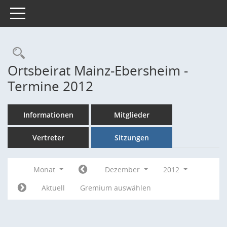
Toggle navigation
Rechercheauswahl
Ortsbeirat Mainz-Ebersheim -
Termine 2012
Informationen
Mitglieder
Vertreter
Sitzungen
Monat
Dezember
2012
Aktuell
Gremium auswählen