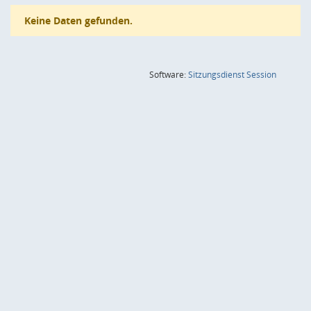
Keine Daten gefunden.
(Wird in
Software:
Sitzungsdienst
Session