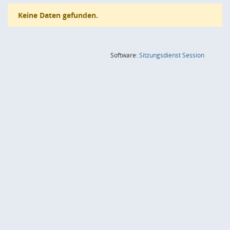
Keine Daten gefunden.
(Wird in
Software:
Sitzungsdienst
Session