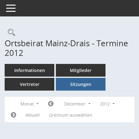
Toggle navigation
Rechercheauswahl
Ortsbeirat Mainz-Drais - Termine
2012
Informationen
Mitglieder
Vertreter
Sitzungen
Monat
Dezember
2012
Aktuell
Gremium auswählen