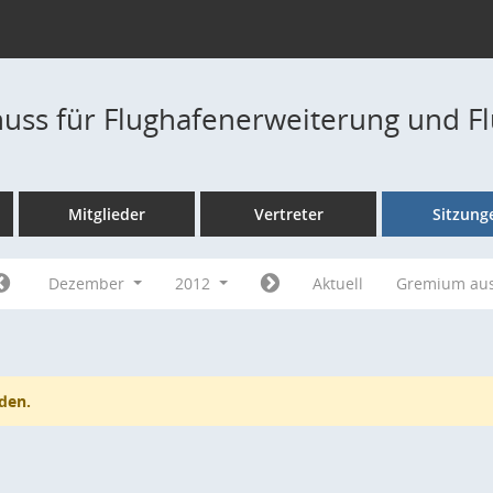
uss für Flughafenerweiterung und F
Mitglieder
Vertreter
Sitzung
Dezember
2012
Aktuell
Gremium au
den.