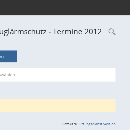
luglärmschutz - Termine 2012
Rec
en
swählen
(Wird in
Software:
Sitzungsdienst
Session