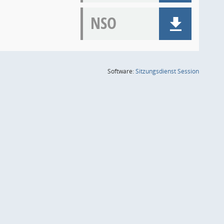
NSO
(Wird in
Software:
Sitzungsdienst
Session