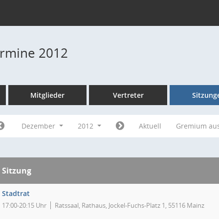
Termine 2012
Mitglieder
Vertreter
Sitzung
Dezember
2012
Aktuell
Gremium au
Sitzung
Stadtrat
17:00-20:15 Uhr
Ratssaal, Rathaus, Jockel-Fuchs-Platz 1, 55116 Mainz