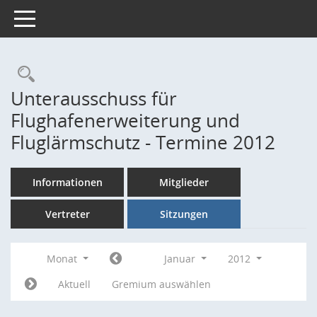
Toggle navigation
Rechercheauswahl
Unterausschuss für
Flughafenerweiterung und
Fluglärmschutz - Termine 2012
Informationen
Mitglieder
Vertreter
Sitzungen
Monat
Januar
2012
Aktuell
Gremium auswählen