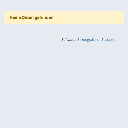
Keine Daten gefunden.
(Wird in
Software:
Sitzungsdienst
Session