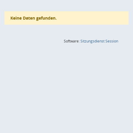
Keine Daten gefunden.
(Wird in
Software:
Sitzungsdienst
Session