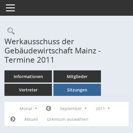
Toggle navigation
Rechercheauswahl
Werkausschuss der
Gebäudewirtschaft Mainz -
Termine 2011
Informationen
Mitglieder
Vertreter
Sitzungen
Monat
September
2011
Aktuell
Gremium auswählen