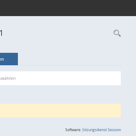
1
Rec
en
swählen
(Wird in
Software:
Sitzungsdienst
Session