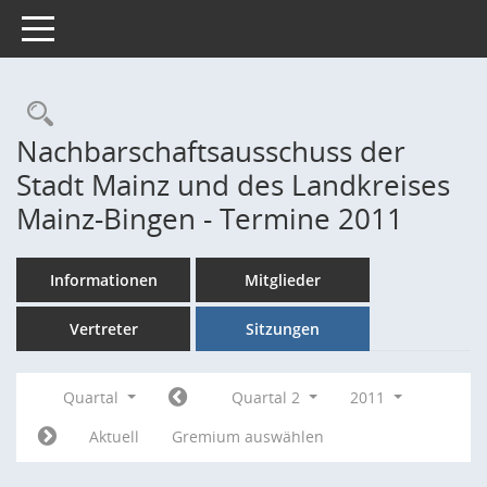
Toggle navigation
Rechercheauswahl
Nachbarschaftsausschuss der
Stadt Mainz und des Landkreises
Mainz-Bingen - Termine 2011
Informationen
Mitglieder
Vertreter
Sitzungen
Quartal
Quartal 2
2011
Aktuell
Gremium auswählen