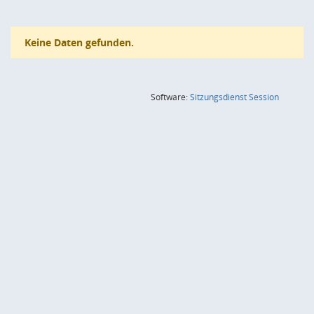
Keine Daten gefunden.
(Wird in
Software:
Sitzungsdienst
Session