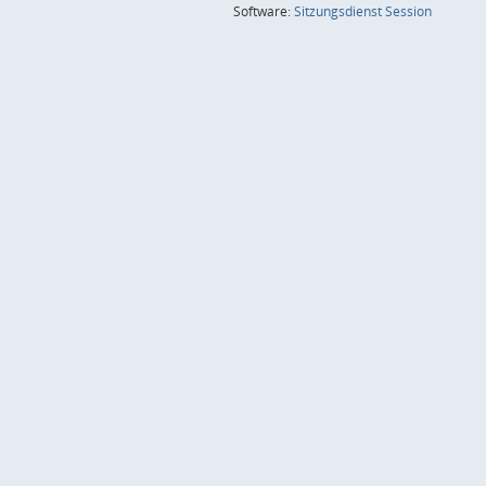
(Wird in
Software:
Sitzungsdienst
Session