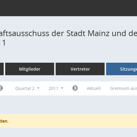
ftsausschuss der Stadt Mainz und de
11
Mitglieder
Vertreter
Sitzung
Quartal 2
2011
Aktuell
Gremium au
den.