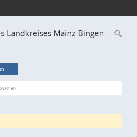
s Landkreises Mainz-Bingen -
Rec
en
swählen