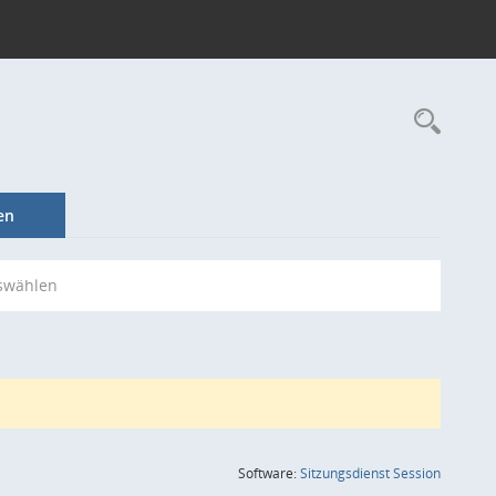
Rec
en
swählen
(Wird in
Software:
Sitzungsdienst
Session