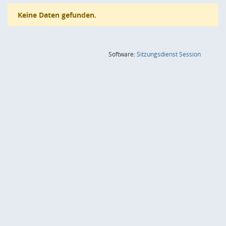
Keine Daten gefunden.
(Wird in
Software:
Sitzungsdienst
Session