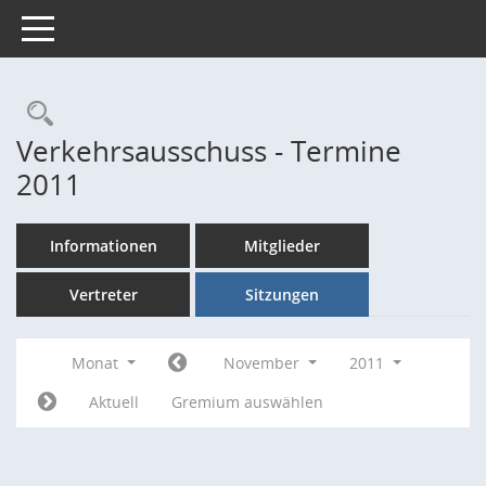
Toggle navigation
Rechercheauswahl
Verkehrsausschuss - Termine
2011
Informationen
Mitglieder
Vertreter
Sitzungen
Monat
November
2011
Aktuell
Gremium auswählen