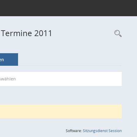
- Termine 2011
Rec
en
swählen
(Wird in
Software:
Sitzungsdienst
Session