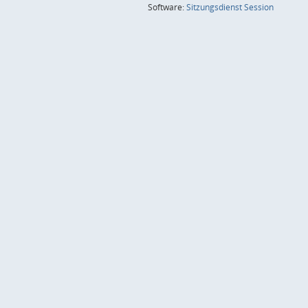
(Wird in
Software:
Sitzungsdienst
Session