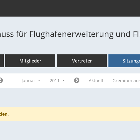
uss für Flughafenerweiterung und F
Mitglieder
Vertreter
Sitzung
Januar
2011
Aktuell
Gremium au
den.