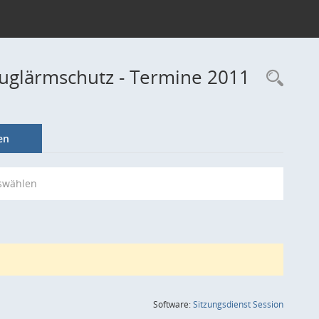
luglärmschutz - Termine 2011
Rec
en
swählen
(Wird in
Software:
Sitzungsdienst
Session