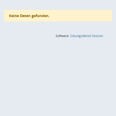
Keine Daten gefunden.
(Wird in
Software:
Sitzungsdienst
Session