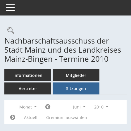
Toggle navigation
Rechercheauswahl
Nachbarschaftsausschuss der
Stadt Mainz und des Landkreises
Mainz-Bingen - Termine 2010
Informationen
Mitglieder
Vertreter
Sitzungen
Monat
Juni
2010
Aktuell
Gremium auswählen