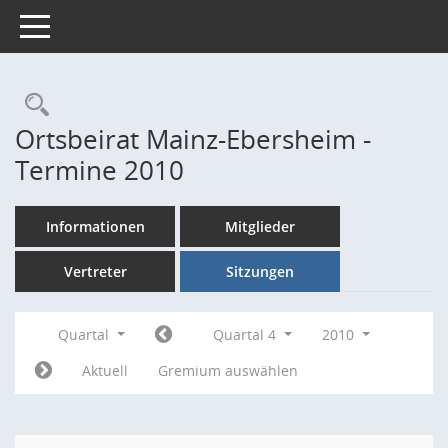
Toggle navigation
Rechercheauswahl
Ortsbeirat Mainz-Ebersheim -
Termine 2010
Informationen
Mitglieder
Vertreter
Sitzungen
Quartal
Quartal 4
2010
Aktuell
Gremium auswählen