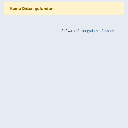
Keine Daten gefunden.
(Wird in
Software:
Sitzungsdienst
Session