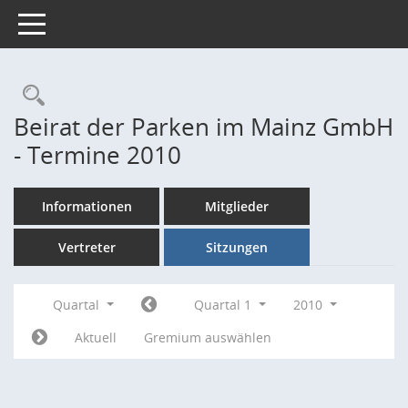
Toggle navigation
Rechercheauswahl
Beirat der Parken im Mainz GmbH
- Termine 2010
Informationen
Mitglieder
Vertreter
Sitzungen
Quartal
Quartal 1
2010
Aktuell
Gremium auswählen