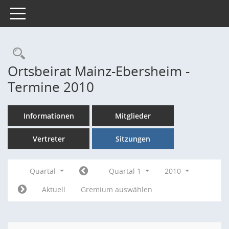
Toggle navigation
Rechercheauswahl
Ortsbeirat Mainz-Ebersheim -
Termine 2010
Informationen
Mitglieder
Vertreter
Sitzungen
Quartal
Quartal 1
2010
Aktuell
Gremium auswählen