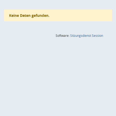
Keine Daten gefunden.
(Wird in
Software:
Sitzungsdienst
Session