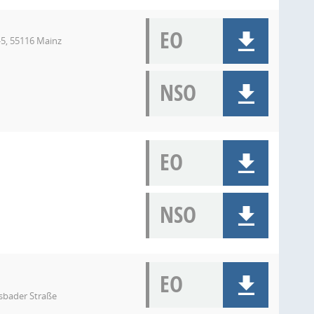
EO
-5, 55116 Mainz
NSO
EO
NSO
EO
sbader Straße