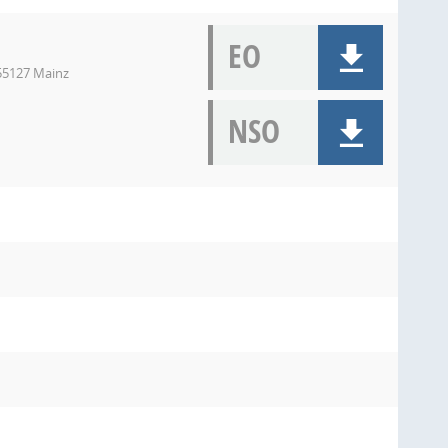
EO
55127 Mainz
NSO