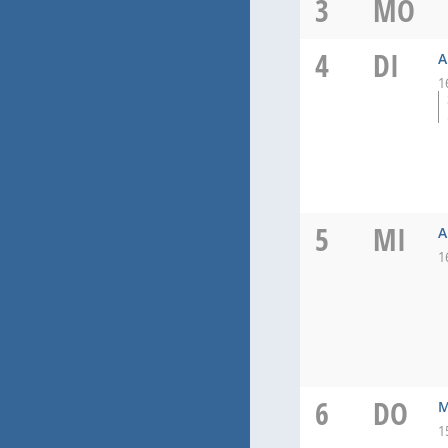
3
MO
4
DI
A
1
5
MI
A
1
6
DO
M
1