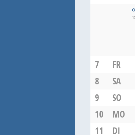
O
1
7
FR
8
SA
9
SO
10
MO
11
DI