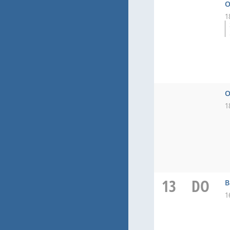
O
1
O
1
13
DO
B
1