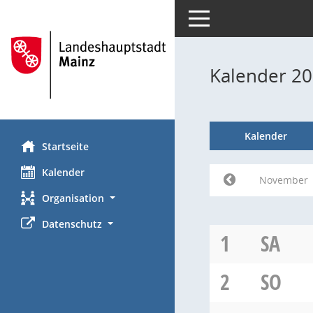
Toggle navigation
Kalender 2
Kalender
Startseite
Kalender
November
Organisation
Datenschutz
1
SA
2
SO