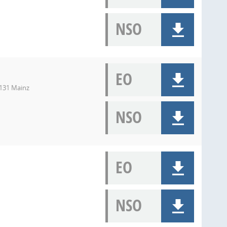
NSO
EO
5131 Mainz
NSO
EO
NSO