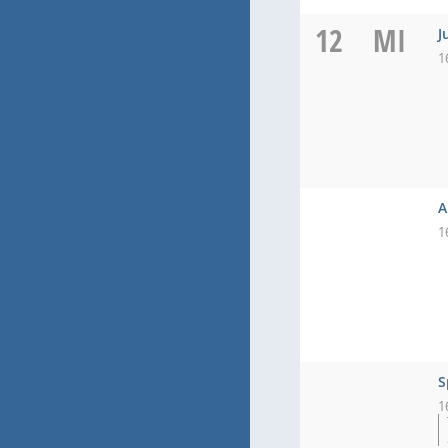
12
MI
J
1
A
1
S
1