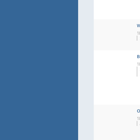
W
1
B
1
O
1