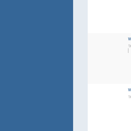
W
1
W
1