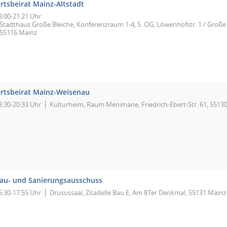
rtsbeirat Mainz-Altstadt
8:00-21:21 Uhr
Stadthaus Große Bleiche, Konferenzraum 1-4, 5. OG, Löwenhofstr. 1 / Große 
55116 Mainz
rtsbeirat Mainz-Weisenau
8:30-20:33 Uhr
Kulturheim, Raum Menimane, Friedrich-Ebert-Str. 61, 5513
au- und Sanierungsausschuss
6:30-17:55 Uhr
Drusussaal, Zitadelle Bau E, Am 87er Denkmal, 55131 Mainz