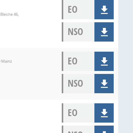
EO
Bleiche 46,
NSO
EO
0 Mainz
NSO
EO