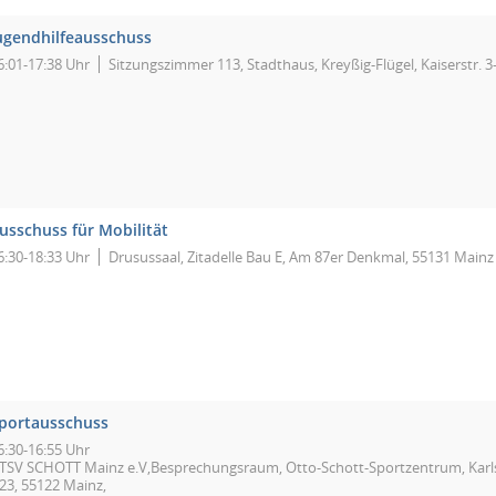
ugendhilfeausschuss
6:01-17:38 Uhr
Sitzungszimmer 113, Stadthaus, Kreyßig-Flügel, Kaiserstr. 3
usschuss für Mobilität
6:30-18:33 Uhr
Drusussaal, Zitadelle Bau E, Am 87er Denkmal, 55131 Mainz
portausschuss
6:30-16:55 Uhr
TSV SCHOTT Mainz e.V,Besprechungsraum, Otto-Schott-Sportzentrum, Karl
23, 55122 Mainz,