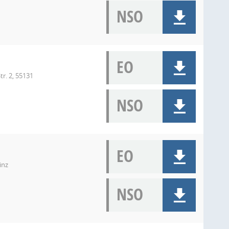
NSO
EO
r. 2, 55131
NSO
EO
inz
NSO