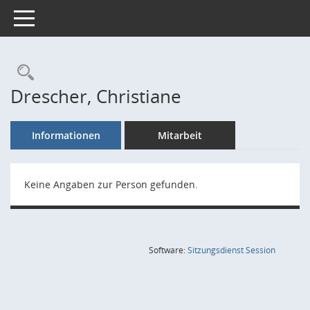
Toggle navigation
Rechercheauswahl
Drescher, Christiane
Informationen
Mitarbeit
Keine Angaben zur Person gefunden.
(Wird in
Software:
Sitzungsdienst
Session