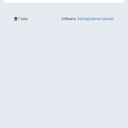
(Wird in
1 Satz
Software:
Sitzungsdienst
Session