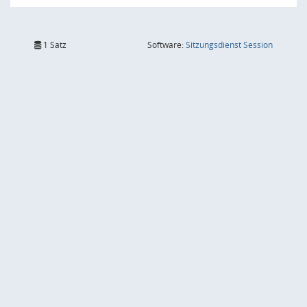
(Wird in
1 Satz
Software:
Sitzungsdienst
Session