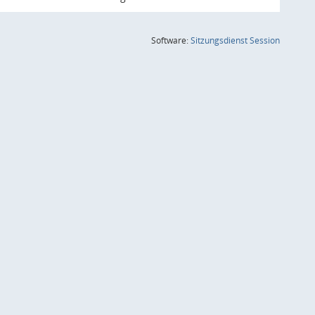
(Wird in
Software:
Sitzungsdienst
Session