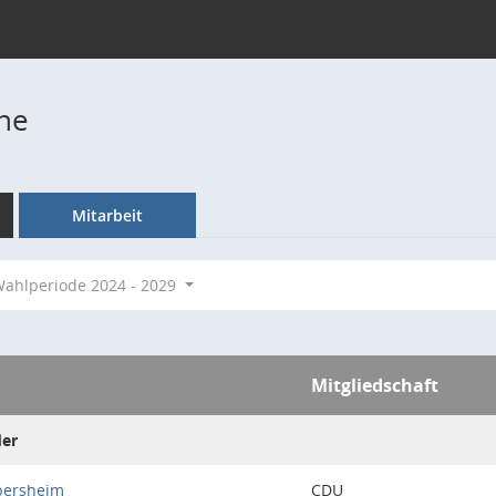
ne
Mitarbeit
ahlperiode 2024 - 2029
Mitgliedschaft
der
bersheim
CDU