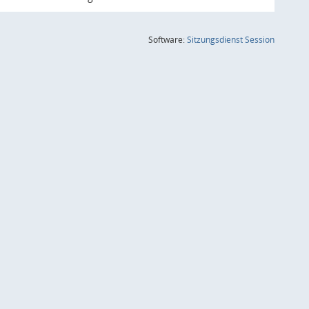
(Wird in
Software:
Sitzungsdienst
Session