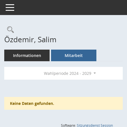
Toggle navigation
Rechercheauswahl
Özdemir, Salim
Informationen
Mitarbeit
Wahlperiode 2024 - 2029
Keine Daten gefunden.
(Wird in
Software:
Sitzungsdienst
Session