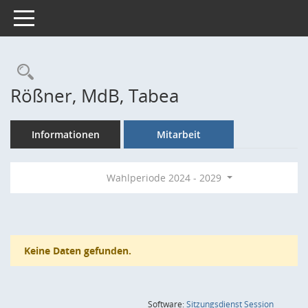
Toggle navigation
Rechercheauswahl
Rößner, MdB, Tabea
Informationen
Mitarbeit
Wahlperiode 2024 - 2029
Keine Daten gefunden.
(Wird in
Software:
Sitzungsdienst
Session